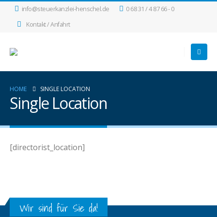
info@steuerkanzlei-henschel.de
0 68 31 / 4 87 66 - 0
Kontakt / Anfahrt
HOME
SINGLE LOCATION
Single Location
[directorist_location]
Wir sind für Sie da!