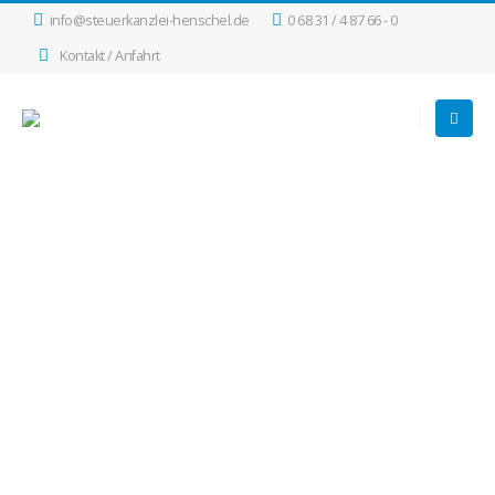
info@steuerkanzlei-henschel.de
0 68 31 / 4 87 66 - 0
Kontakt / Anfahrt