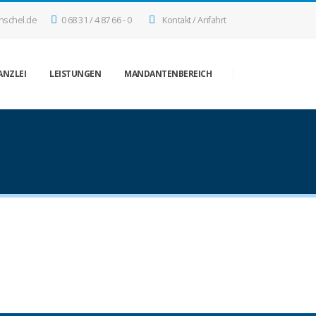
nschel.de
0 68 31 / 4 87 66 - 0
Kontakt / Anfahrt
ANZLEI
LEISTUNGEN
MANDANTENBEREICH