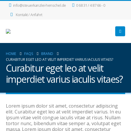
info@steuerkanzlei-henschel.de
0 68 31 / 4 87 66 - 0
Kontakt / Anfahrt
HOME
FAQS
BRAND
CURABITUR EGET LEO AT VELIT IMPERDIET VARIUS IACULIS VITAES?
Curabitur eget leo at velit
imperdiet varius iaculis vitaes?
Lorem ipsum dolor sit amet, consectetur adipiscing
elit. Curabitur eget leo at velit imperdiet varius. In eu
ipsum vitae velit congue iaculis vitae at risus. Nullam
tortor nunc, bibendum vitae semper a, volutpat eget
massa. Lorem ipsum dolor sit amet, consectetur