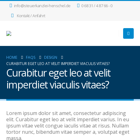
info@steuerkanzlei-henschel.de
0 68 31 / 4 87 66 - 0
Kontakt / Anfahrt
HOME
FAQS
DESIGN
CURABITUR EGET LEO AT VELIT IMPERDIET VIACULIS VITAES?
Curabitur eget leo at velit
imperdiet viaculis vitaes?
Lorem ipsum dolor sit amet, consectetur adipiscing
elit. Curabitur eget leo at velit imperdiet varius. In eu
ipsum vitae velit congue iaculis vitae at risus. Nullam
tortor nunc, bibendum vitae semper a, volutpat eget
massa.