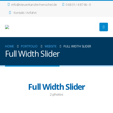
info@steuerkanzlei-henschel.de
0 68 31 / 4 87 66 - 0
Kontakt / Anfahrt
HOME
PORTFOLIO
WEBSITE
FULL WIDTH SLIDER
Full Width Slider
Full Width Slider
2 photos