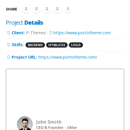
SHARE
Project
Details
Client:
P-Themes -
https://www.portotheme.com
Skills:
BACKEND
HTML/CSS
LOGO
Project URL:
https://www.portotheme.com/
Lorem ipsum dolor sit amet, consectetur
adipiscing elit. Donec hendrerit vehicula est,
in consequat. Lorem ipsum dolor sit amet,
consectetur adipiscing elit. Donec hendrerit
vehicula est, in consequat.
John Smith
CEO & Founder - Okler