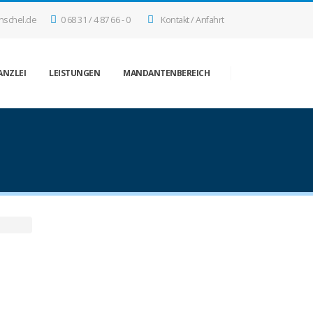
nschel.de
0 68 31 / 4 87 66 - 0
Kontakt / Anfahrt
ANZLEI
LEISTUNGEN
MANDANTENBEREICH