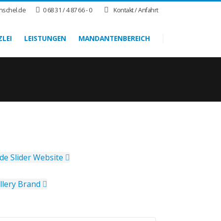
nschel.de
0 68 31 / 4 87 66 - 0
Kontakt / Anfahrt
ZLEI
LEISTUNGEN
MANDANTENBEREICH
de Slider
Website
llery
Brand