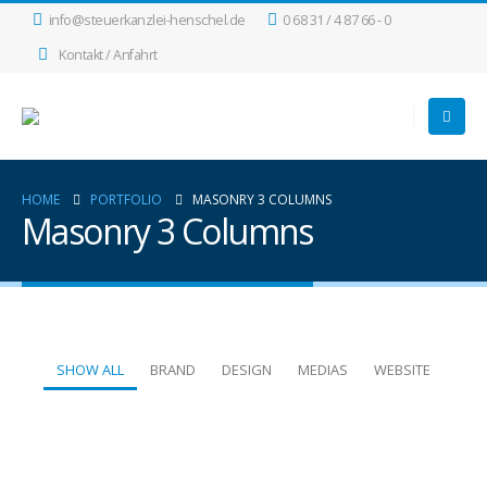
info@steuerkanzlei-henschel.de
0 68 31 / 4 87 66 - 0
Kontakt / Anfahrt
HOME
PORTFOLIO
MASONRY 3 COLUMNS
Masonry 3 Columns
SHOW ALL
BRAND
DESIGN
MEDIAS
WEBSITE