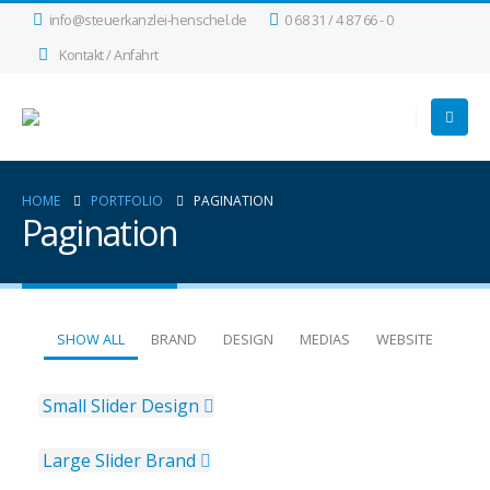
info@steuerkanzlei-henschel.de
0 68 31 / 4 87 66 - 0
Kontakt / Anfahrt
HOME
PORTFOLIO
PAGINATION
Pagination
SHOW ALL
BRAND
DESIGN
MEDIAS
WEBSITE
Small Slider
Design
Large Slider
Brand