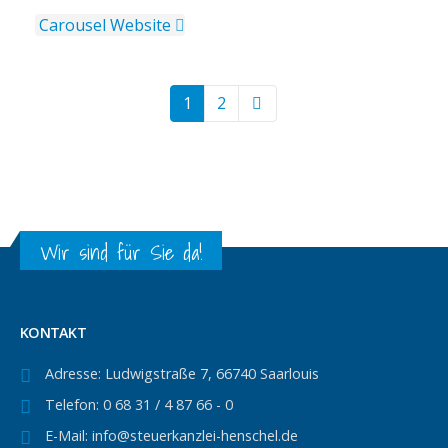
Carousel
Website
1
2
Wir sind für Sie da!
KONTAKT
Adresse:
Ludwigstraße 7, 66740 Saarlouis
Telefon:
0 68 31 / 4 87 66 - 0
E-Mail:
info@steuerkanzlei-henschel.de