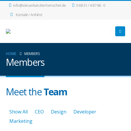
info@steuerkanzlei-henschel.de
0 68 31 / 4 87 66 - 0
Kontakt / Anfahrt
HOME
MEMBERS
Members
Meet the
Team
Show All
CEO
Design
Developer
Marketing