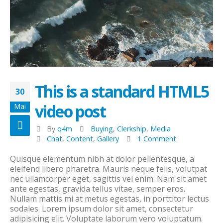
This is a standard HTML5
30
video post
Mai
By
q4m
Buying
,
Clerkship
,
Media
Chat
,
Content
,
Gallery
1 Comment
Quisque elementum nibh at dolor pellentesque, a
eleifend libero pharetra. Mauris neque felis, volutpat
nec ullamcorper eget, sagittis vel enim. Nam sit amet
ante egestas, gravida tellus vitae, semper eros.
Nullam mattis mi at metus egestas, in porttitor lectus
sodales. Lorem ipsum dolor sit amet, consectetur
adipisicing elit. Voluptate laborum vero voluptatum.