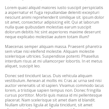
Lorem quasi aliquid maiores iusto suscipit perspiciatis
a aspernatur et fuga repudiandae deleniti excepturi
nesciunt animi reprehenderit similique sit. ipsum dolor
sit amet, consectetur adipisicing elit. Qui at laborum
nulla quae quibusdam molestias earum suscipit
dolorum debitis hic sint asperiores maxime deserunt
neque explicabo molestiae autem totam illum?
Maecenas semper aliquam massa. Praesent pharetra
sem vitae nisi eleifend molestie. Aliquam molestie
scelerisque ultricies. Suspendisse potenti. Phasellus
interdum risus at mi ullamcorper lobortis. In et metus
aliquet, suscipit leo.
Donec sed tincidunt lacus. Duis vehicula aliquam
vestibulum. Aenean at mollis mi. Cras ac urna sed nisi
auctor venenatis ut id sapien. Vivamus commodo lacus
lorem, a tristique sapien tempus non. Donec fringilla
cursus porttitor. Morbi quis massa id mi pellentesque
placerat. Nam scelerisque sit amet diam id blandit.
Nullam ultrices ligula at ligula tincidunt, sit amet