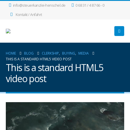
info@steuerkanzlei-henschel.de
0 68 31 / 4 87 66 - 0
Kontakt / Anfahrt
HOME
BLOG
CLERKSHIP
,
BUYING
,
MEDIA
THIS IS A STANDARD HTML5 VIDEO POST
This is a standard HTML5
video post